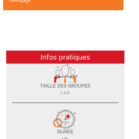
d’élingage.
Infos pratiques
TAILLE DES GROUPES
1 à 8
DURÉE
12h