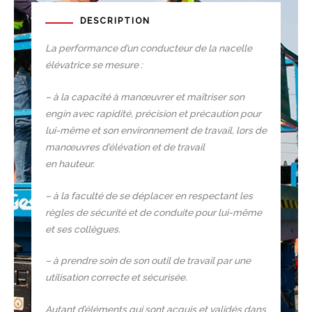
DESCRIPTION
La performance d’un conducteur de la nacelle
élévatrice se mesure :
–
à la capacité à manœuvrer et maîtriser son
engin avec rapidité, précision et précaution pour
lui-même et son environnement de travail, lors de
manœuvres d’élévation et de travail
en hauteur.
–
à la faculté de se déplacer en respectant les
règles de sécurité et de conduite pour lui-même
et ses collègues.
–
à prendre soin de son outil de travail par une
utilisation correcte et sécurisée.
Autant d’éléments qui sont acquis et validés dans