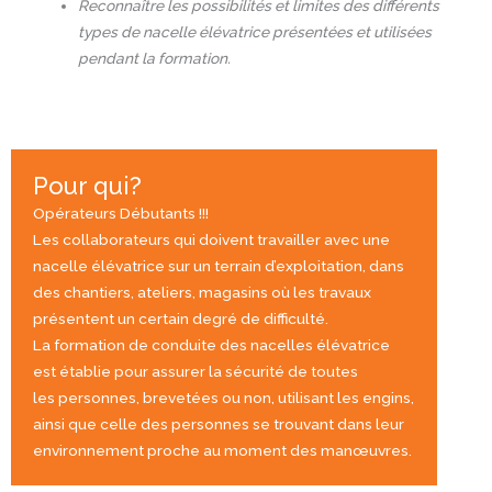
Reconnaître les possibilités et limites des différents
types de nacelle élévatrice présentées et utilisées
pendant la formation.
Pour qui?
Opérateurs Débutants !!!
Les collaborateurs qui doivent travailler avec une
nacelle élévatrice sur un terrain d’exploitation, dans
des chantiers, ateliers, magasins où les travaux
présentent un certain degré de difficulté.
La formation de conduite des nacelles élévatrice
est établie pour assurer la sécurité de toutes
les personnes, brevetées ou non, utilisant les engins,
ainsi que celle des personnes se trouvant dans leur
environnement proche au moment des manœuvres.