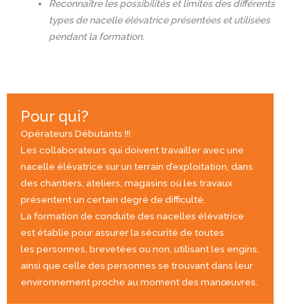
Reconnaître les possibilités et limites des différents
types de nacelle élévatrice présentées et utilisées
pendant la formation.
Pour qui?
Opérateurs Débutants !!!
Les collaborateurs qui doivent travailler avec une
nacelle élévatrice sur un terrain d’exploitation, dans
des chantiers, ateliers, magasins où les travaux
présentent un certain degré de difficulté.
La formation de conduite des nacelles élévatrice
est établie pour assurer la sécurité de toutes
les personnes, brevetées ou non, utilisant les engins,
ainsi que celle des personnes se trouvant dans leur
environnement proche au moment des manœuvres.