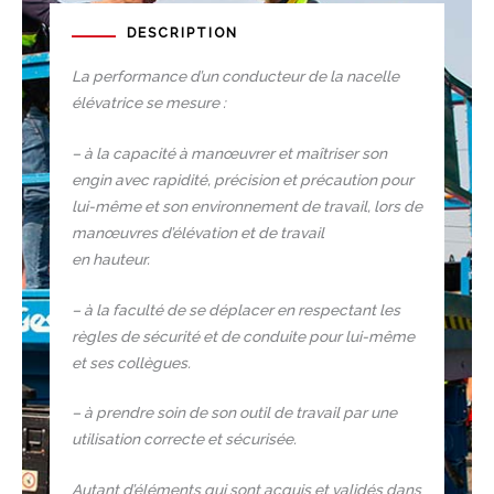
DESCRIPTION
La performance d’un conducteur de la nacelle
élévatrice se mesure :
–
à la capacité à manœuvrer et maîtriser son
engin avec rapidité, précision et précaution pour
lui-même et son environnement de travail, lors de
manœuvres d’élévation et de travail
en hauteur.
–
à la faculté de se déplacer en respectant les
règles de sécurité et de conduite pour lui-même
et ses collègues.
–
à prendre soin de son outil de travail par une
utilisation correcte et sécurisée.
Autant d’éléments qui sont acquis et validés dans