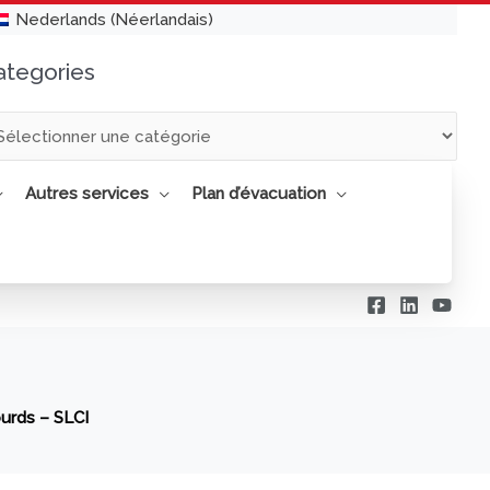
Nederlands
(
Néerlandais
)
ategories
tegories
Autres services
Plan d’évacuation
urds – SLCI