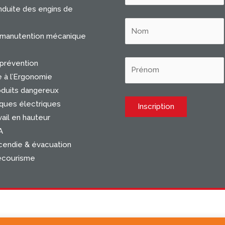
duite des engins de
 manutention mécanique
prévention
e à l’Ergonomie
oduits dangereux
ques électriques
ail en hauteur
A
cendie & évacuation
ecourisme