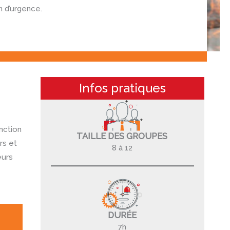
 d’urgence.
Infos pratiques
nction
TAILLE DES GROUPES
rs et
8 à 12
eurs
DURÉE
7h