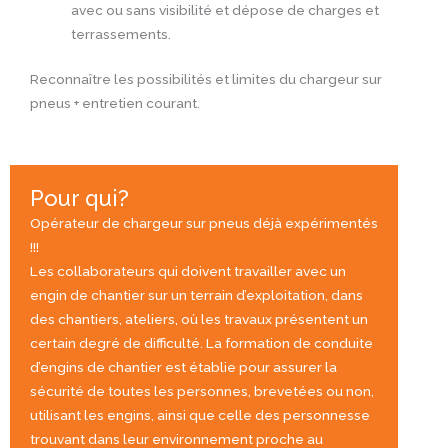
avec ou sans visibilité et dépose de charges et
terrassements.
Reconnaître les possibilités et limites du chargeur sur
pneus + entretien courant.
Pour qui?
Opérateur de chargeur sur pneus déjà expérimentés
!!!
Les collaborateurs qui doivent travailler avec un
engin de chantier sur un terrain d’exploitation, dans
des chantiers, ateliers, où les travaux présentent un
certain degré de difficulté. La formation de conduite
d’engins de chantier est établie pour assurer la
sécurité de toutes les personnes, brevetées ou non,
utilisant les engins, ainsi que celle des personnesse
trouvant dans leur environnement proche au