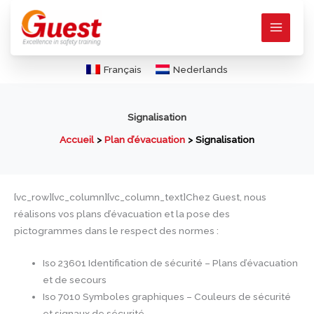
Aller
au
contenu
Français
Nederlands
Signalisation
Accueil
Plan d’évacuation
Signalisation
[vc_row][vc_column][vc_column_text]Chez Guest, nous
réalisons vos plans d’évacuation et la pose des
pictogrammes dans le respect des normes :
Iso 23601 Identification de sécurité – Plans d’évacuation
et de secours
Iso 7010 Symboles graphiques – Couleurs de sécurité
et signaux de sécurité