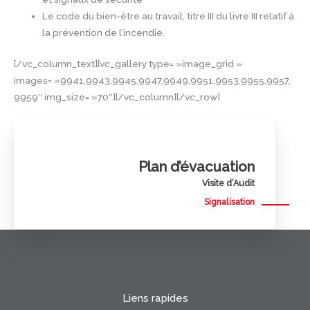
Le code du bien-être au travail, titre III du livre III relatif à
la prévention de l’incendie.
[/vc_column_text][vc_gallery type= »image_grid »
images= »9941,9943,9945,9947,9949,9951,9953,9955,9957,
9959″ img_size= »70″][/vc_column][/vc_row]
Plan d’évacuation
Visite d’Audit
Signalisation
Liens rapides