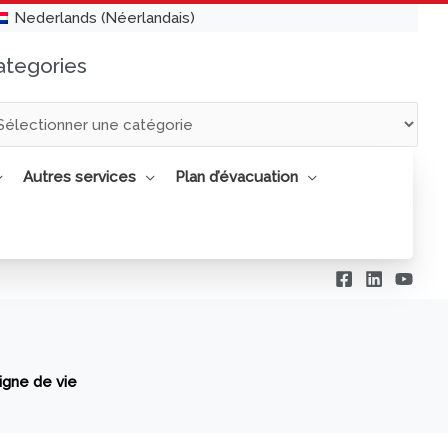
Nederlands
(
Néerlandais
)
ategories
tegories
Autres services
Plan d’évacuation
ligne de vie