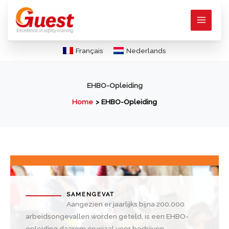
Ga
naar
de
inhoud
Français
Nederlands
EHBO-Opleiding
Home
EHBO-Opleiding
SAMENGEVAT
Aangezien er jaarlijks bijna 200.000
arbeidsongevallen worden geteld, is een EHBO-
opleiding daarom cruciaal voor bedrijven