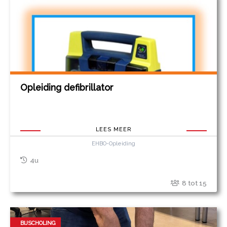
Opleiding defibrillator
LEES MEER
EHBO-Opleiding
4u
8 tot 15
BIJSCHOLING