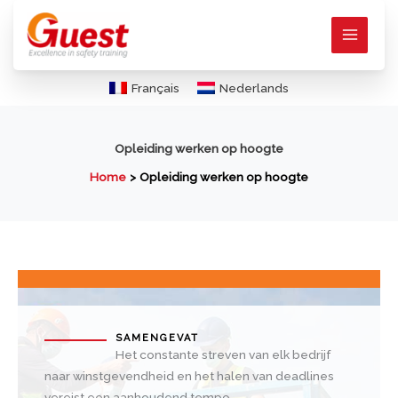
Ga
naar
de
inhoud
Français
Nederlands
Opleiding werken op hoogte
Home
Opleiding werken op hoogte
SAMENGEVAT
Het constante streven van elk bedrijf
naar winstgevendheid en het halen van deadlines
vereist een aanhoudend tempo.