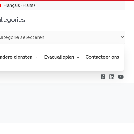
Français
(
Frans
)
tegories
egories
ndere diensten
Evacuatieplan
Contacteer ons