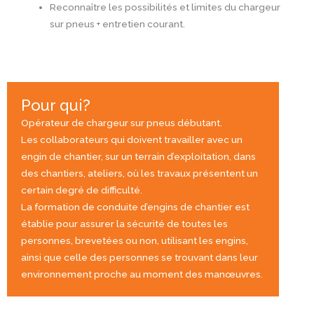
Reconnaître les possibilités et limites du chargeur
sur pneus + entretien courant.
Pour qui?
Opérateur de chargeur sur pneus débutant.
Les collaborateurs qui doivent travailler avec un
engin de chantier, sur un terrain d’exploitation, dans
des chantiers, ateliers, où les travaux présentent un
certain degré de difficulté.
La formation de conduite d’engins de chantier est
établie pour assurer la sécurité de toutes les
personnes, brevetées ou non, utilisant les engins,
ainsi que celle des personnes se trouvant dans leur
environnement proche au moment des manœuvres.