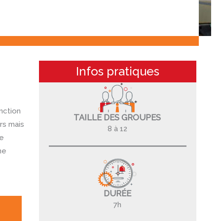
Infos pratiques
nction
TAILLE DES GROUPES
rs mais
8 à 12
de
ne
DURÉE
7h