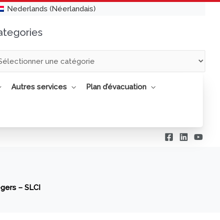
Nederlands
(
Néerlandais
)
ategories
tegories
Autres services
Plan d’évacuation
gers – SLCI