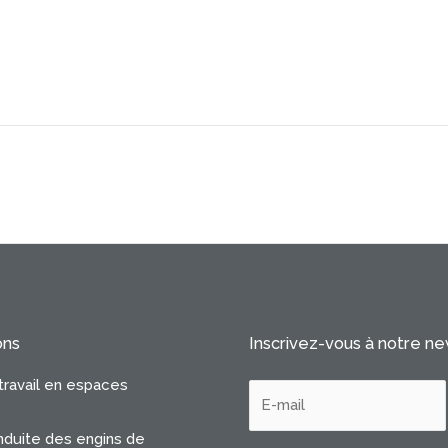
ons
Inscrivez-vous à notre n
travail en espaces
duite des engins de