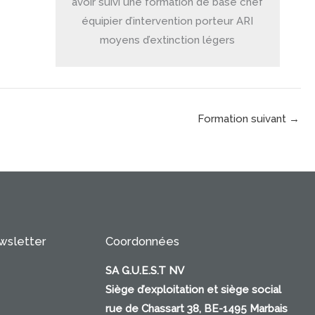
avoir suivi une formation de base chef
équipier d’intervention porteur ARI
moyens d’extinction légers
Formation suivant
→
ewsletter
Coordonnées
SA G.U.E.S.T NV
Siège d’exploitation et siège social
rue de Chassart 38, BE-1495 Marbais