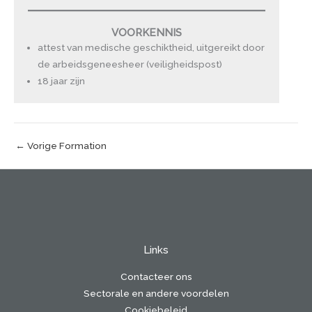
VOORKENNIS
attest van medische geschiktheid, uitgereikt door
de arbeidsgeneesheer (veiligheidspost)
18 jaar zijn
←
Vorige Formation
Links
Contacteer ons
Sectorale en andere voordelen
Cookiebeleid