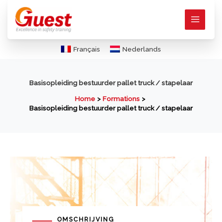
Ga
naar
de
inhoud
Français
Nederlands
Basisopleiding bestuurder pallet truck / stapelaar
Home
Formations
Basisopleiding bestuurder pallet truck / stapelaar
OMSCHRIJVING