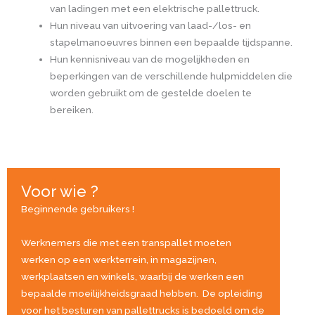
van ladingen met een elektrische pallettruck.
Hun niveau van uitvoering van laad-/los- en
stapelmanoeuvres binnen een bepaalde tijdspanne.
Hun kennisniveau van de mogelijkheden en
beperkingen van de verschillende hulpmiddelen die
worden gebruikt om de gestelde doelen te
bereiken.
Voor wie ?
Beginnende gebruikers !
Werknemers die met een transpallet moeten
werken op een werkterrein, in magazijnen,
werkplaatsen en winkels, waarbij de werken een
bepaalde moeilijkheidsgraad hebben. De opleiding
voor het besturen van pallettrucks is bedoeld om de