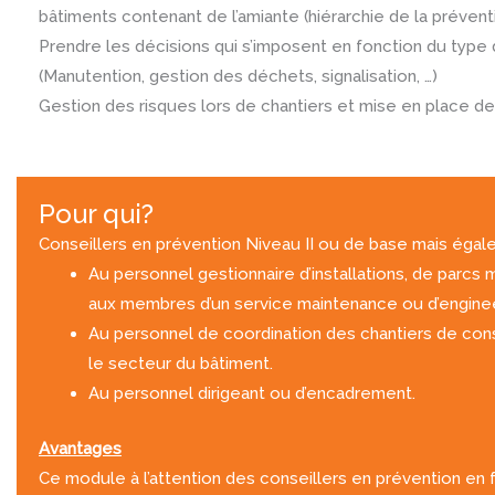
bâtiments contenant de l’amiante (hiérarchie de la préventio
Prendre les décisions qui s’imposent en fonction du type 
(Manutention, gestion des déchets, signalisation, …)
Gestion des risques lors de chantiers et mise en place de
Pour qui?
Conseillers en prévention Niveau II ou de base mais égal
Au personnel gestionnaire d’installations, de parcs 
aux membres d’un service maintenance ou d’enginee
Au personnel de coordination des chantiers de cons
le secteur du bâtiment.
Au personnel dirigeant ou d’encadrement.
Avantages
Ce module à l’attention des conseillers en prévention en f