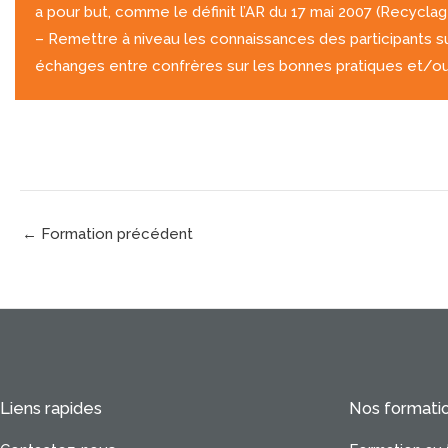
a pour but, comme le définit l’AR du 17 mai 2007 (Recyclag
– Remettre à niveau les connaissances des participants s
échanges entre confrères sur les bonnes pratiques et/ou
←
Formation précédent
Liens rapides
Nos formati