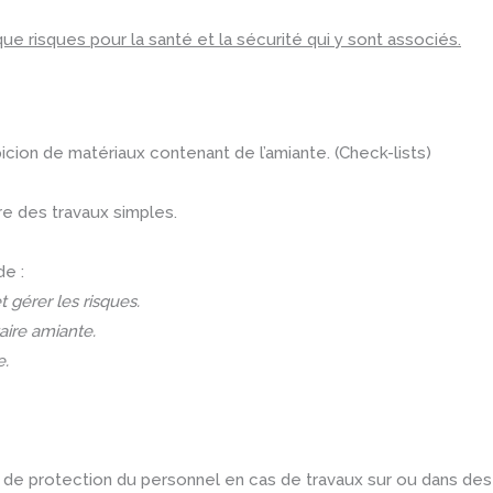
ue risques pour la santé et la sécurité qui y sont associés.
cion de matériaux contenant de l’amiante. (Check-lists)
re des travaux simples.
de :
 gérer les risques.
aire amiante.
e.
de protection du personnel en cas de travaux sur ou dans des