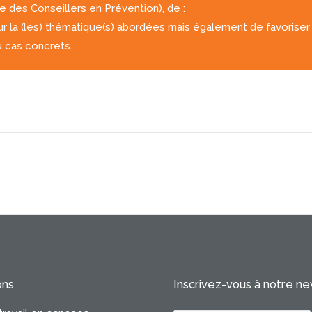
e des Conseillers en Prévention), de :
ur la (les) thématique(s) abordées mais également de favoriser
 cas concrets.
ons
Inscrivez-vous à notre n