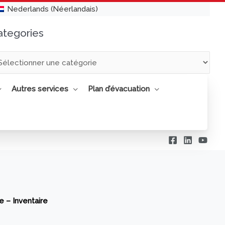
Nederlands
(
Néerlandais
)
ategories
tegories
Autres services
Plan d’évacuation
 – Inventaire