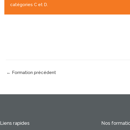
catégories C et D.
←
Formation précédent
Liens rapides
Nos formati