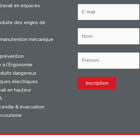
travail en espaces
duite des engins de
 manutention mécanique
prévention
e à l’Ergonomie
oduits dangereux
ques électriques
ail en hauteur
A
cendie & évacuation
ecourisme