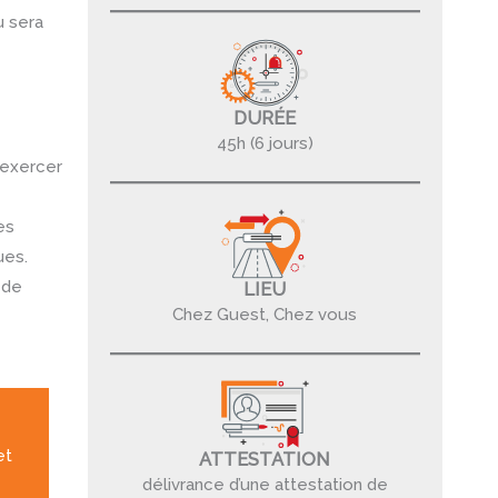
u sera
DURÉE
45h (6 jours)
t exercer
es
ues.
 de
LIEU
Chez Guest, Chez vous
et
ATTESTATION
délivrance d’une attestation de