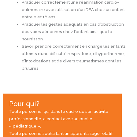
Pratiquer correctement une réanimation cardio-
pulmonaire avec utilisation d’un DEA chez un enfant
entre 0 et 18 ans.
Pratiquer les gestes adéquats en cas d’obstruction
des voies aériennes chez l’enfant ainsi que le
nourrisson.
Savoir prendre correctement en charge les enfants
atteints d’une difficulté respiratoire, d’hyperthermie,
d’intoxications et de divers traumatismes dont les
brûlures.
Pour qui?
Toute personne, qui dans le cadre de son activité
professionnelle, a contact avec un public
« pédiatrique ».
Toute personne souhaitant un apprentissage relatif