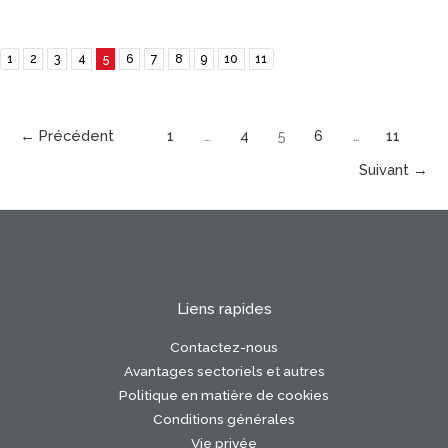
1
2
3
4
5
6
7
8
9
10
11
←
Précédent
1
…
4
5
6
…
11
Suivant
→
Liens rapides
Contactez-nous
Avantages sectoriels et autres
Politique en matière de cookies
Conditions générales
Vie privée