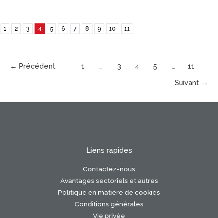
1
2
3
4
5
6
7
8
9
10
11
←
Précédent
1
…
3
4
5
…
11
Suivant
→
Liens rapides
Contactez-nous
Avantages sectoriels et autres
Politique en matière de cookies
Conditions générales
Vie privée